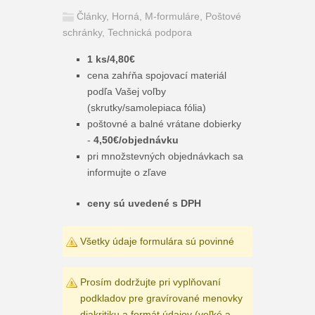
Články
,
Horná
,
M-formuláre
,
Poštové
schránky
,
Technická podpora
1 ks/4,80€
cena zahŕňa spojovací materiál
podľa Vašej voľby
(skrutky/samolepiaca fólia)
poštovné a balné vrátane dobierky
-
4
,50€/objednávku
pri množstevných objednávkach sa
informujte o zľave
ceny sú uvedené s DPH
Všetky údaje formulára sú povinné
Prosím dodržujte pri vyplňovaní
podkladov pre gravírované menovky
diakritiku a formát údajov (veľké a