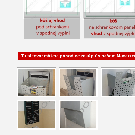
Tu si tovar môžete pohodlne zakúpiť v našom M-marke