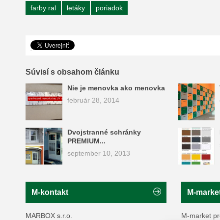
farby ral
letáky
poriadok
Pin It
Súvisí s obsahom článku
Nie je menovka ako menovka
február 28, 2014
Dvojstranné schránky
PREMIUM...
september 10, 2013
M-kontakt
M-marke
MARBOX s.r.o.
M-market pr