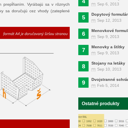
4
Sep 6, 2013
m prepĺňaním. Vyrábajú sa v rôznych
lky sa doručujú cez vhody (zateplené
Dopytový formulár
5
Sep 12, 2013
Menovkové formul
6
Sep 9, 2013
Menovky a štítky
7
Sep 9, 2013
Stojany na letáky
8
Sep 10, 2013
Dvojstranné schr
9
Feb 5, 2014
Ostatné produkty