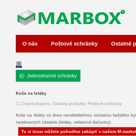
O nás
Poštové schránky
Ostatné 
Jednostranné schránky
Koše na letáky
Doporučujeme
,
Ostatné produkty
,
Poštové schránky
Koše na létáky sú dnes neoddeliteľnou súčasťou každého by
neadresných zásielok (letáky, reklamné tlačoviny).
Tu si tovar môžete pohodlne zakúpiť v našom M-marke