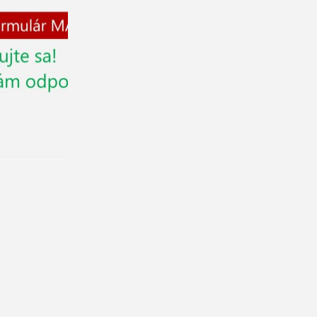
Stojany na letáky
Vitríny