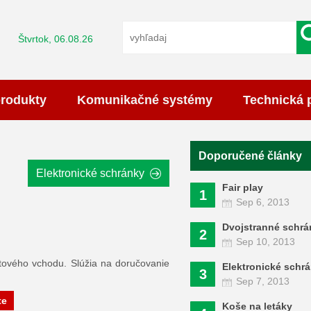
Štvrtok, 06.08.26
produkty
Komunikačné systémy
Technická 
Doporučené články
Elektronické schránky
Fair play
1
Sep 6, 2013
Dvojstranné schr
2
Sep 10, 2013
tového vchodu. Slúžia na doručovanie
Elektronické schr
3
Sep 7, 2013
te
Koše na letáky