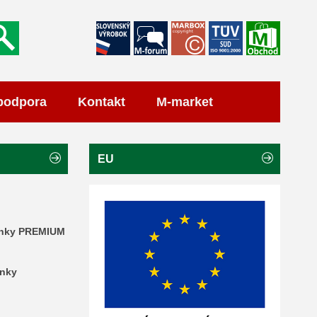
podpora
Kontakt
M-market
EU
ánky PREMIUM
ánky