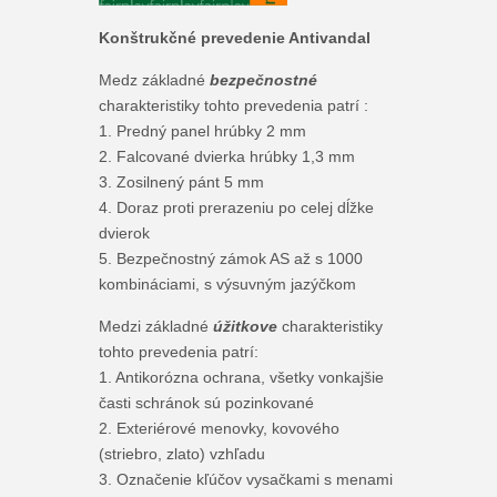
Konštrukčné prevedenie Antivandal
Medz základné
bezpečnostné
charakteristiky tohto prevedenia patrí :
1. Predný panel hrúbky 2 mm
2. Falcované dvierka hrúbky 1,3 mm
3. Zosilnený pánt 5 mm
4. Doraz proti prerazeniu po celej dĺžke
dvierok
5. Bezpečnostný zámok AS až s 1000
kombináciami, s výsuvným jazýčkom
Medzi základné
úžitkove
charakteristiky
tohto prevedenia patrí:
1. Antikorózna ochrana, všetky vonkajšie
časti schránok sú pozinkované
2. Exteriérové menovky, kovového
(striebro, zlato) vzhľadu
3. Označenie kľúčov vysačkami s menami