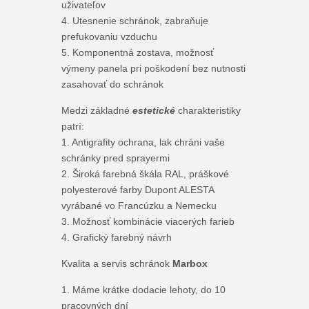
uživateľov
4. Utesnenie schránok, zabraňuje
prefukovaniu vzduchu
5. Komponentná zostava, možnosť
výmeny panela pri poškodení bez nutnosti
zasahovať do schránok
Medzi základné
estetické
charakteristiky
patrí:
1. Antigrafity ochrana, lak chráni vaše
schránky pred sprayermi
2. Široká farebná škála RAL, práškové
polyesterové farby Dupont ALESTA
vyrábané vo Francúzku a Nemecku
3. Možnosť kombinácie viacerých farieb
4. Grafický farebný návrh
Kvalita a servis schránok
Marbox
1. Máme krátke dodacie lehoty, do 10
pracovných dní