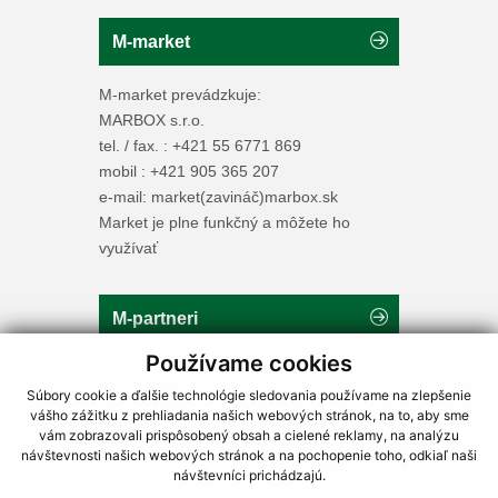
M-market
M-market prevádzkuje:
MARBOX s.r.o.
tel. / fax. : +421 55 6771 869
mobil : +421 905 365 207
e-mail: market(zavináč)marbox.sk
Market je plne funkčný a môžete ho
využívať
M-partneri
Používame cookies
Marpol - služby pre vaše vchody.
Súbory cookie a ďalšie technológie sledovania používame na zlepšenie
Prokov - zámočnícke práce.
vášho zážitku z prehliadania našich webových stránok, na to, aby sme
vám zobrazovali prispôsobený obsah a cielené reklamy, na analýzu
návštevnosti našich webových stránok a na pochopenie toho, odkiaľ naši
Cookies | OOÚ
návštevníci prichádzajú.