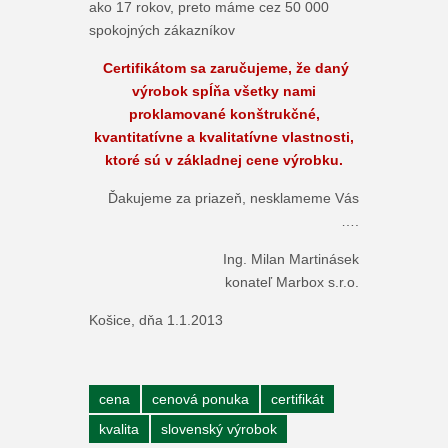
ako 17 rokov, preto máme cez 50 000
spokojných zákazníkov
Certifikátom sa zaručujeme, že daný
výrobok spĺňa všetky nami
proklamované konštrukčné,
kvantitatívne a kvalitatívne vlastnosti,
ktoré sú v základnej cene výrobku.
Ďakujeme za priazeň, nesklameme Vás
….
Ing. Milan Martinásek
konateľ Marbox s.r.o.
Košice, dňa 1.1.2013
cena
cenová ponuka
certifikát
kvalita
slovenský výrobok