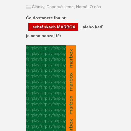
Články
,
Doporučujeme
,
Horná
,
O nás
Čo dostanete iba pri
schránkach MARBOX
, alebo keď
je cena naozaj fér