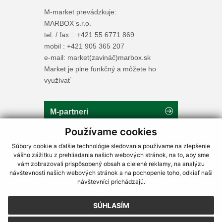
M-market prevádzkuje:
MARBOX s.r.o.
tel. / fax. : +421 55 6771 869
mobil : +421 905 365 207
e-mail: market(zavináč)marbox.sk
Market je plne funkčný a môžete ho
využívať
M-partneri
Používame cookies
Marpol - služby pre vaše vchody.
Súbory cookie a ďalšie technológie sledovania používame na zlepšenie
Prokov - zámočnícke práce.
vášho zážitku z prehliadania našich webových stránok, na to, aby sme
vám zobrazovali prispôsobený obsah a cielené reklamy, na analýzu
návštevnosti našich webových stránok a na pochopenie toho, odkiaľ naši
Cookies | OOÚ
návštevníci prichádzajú.
Súbory cookies
SÚHLASÍM